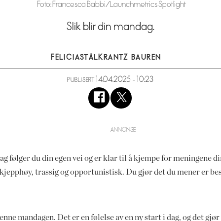
Foto: Francesca Babbi/Launchmetrics Spotlight
Slik blir din mandag.
FELICIA
STÅLKRANTZ BAURÉN
14.04.2025 - 10:23
PUBLISERT
g følger du din egen vei og er klar til å kjempe for meningene di
kjepphøy, trassig og opportunistisk. Du gjør det du mener er best
nne mandagen. Det er en følelse av en ny start i dag, og det gjør