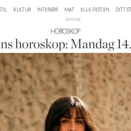
STIL
KULTUR
INTERIØR
MAT
ELLE-FESTEN
DITT 
HOROSKOP
ns horoskop: Mandag 14. 