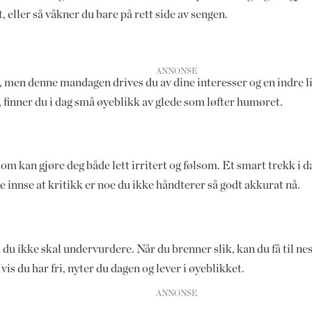
 eller så våkner du bare på rett side av sengen.
, men denne mandagen drives du av dine interesser og en indre l
 finner du i dag små øyeblikk av glede som løfter humøret.
om kan gjøre deg både lett irritert og følsom. Et smart trekk i d
 innse at kritikk er noe du ikke håndterer så godt akkurat nå.
 du ikke skal undervurdere. Når du brenner slik, kan du få til nes
vis du har fri, nyter du dagen og lever i øyeblikket.