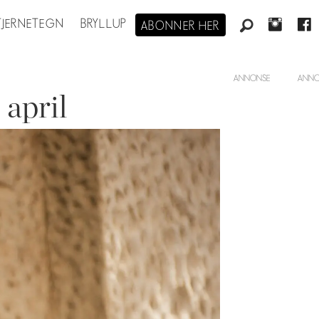
STJERNETEGN
BRYLLUP
ABONNER HER
ANNONSE
april