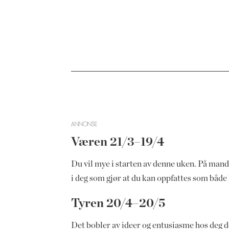
ANNONSE
Væren 21/3–19/4
Du vil mye i starten av denne uken. På manda
i deg som gjør at du kan oppfattes som både 
Tyren 20/4–20/5
Det bobler av ideer og entusiasme hos deg de