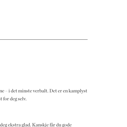
ne – i det minste verbalt. Det er en kamplyst
 for deg selv.
 deg ekstra glad. Kanskje får du gode