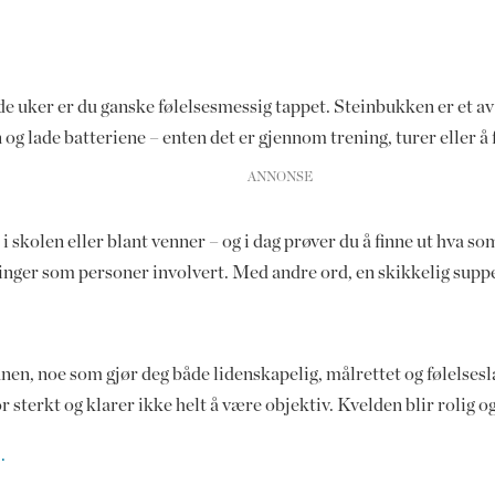
uker er du ganske følelsesmessig tappet. Steinbukken er et av 
og lade batteriene – enten det er gjennom trening, turer eller å 
 i skolen eller blant venner – og i dag prøver du å finne ut hva s
inger som personer involvert. Med andre ord, en skikkelig supp
en, noe som gjør deg både lidenskapelig, målrettet og følelsesl
for sterkt og klarer ikke helt å være objektiv. Kvelden blir rolig o
.