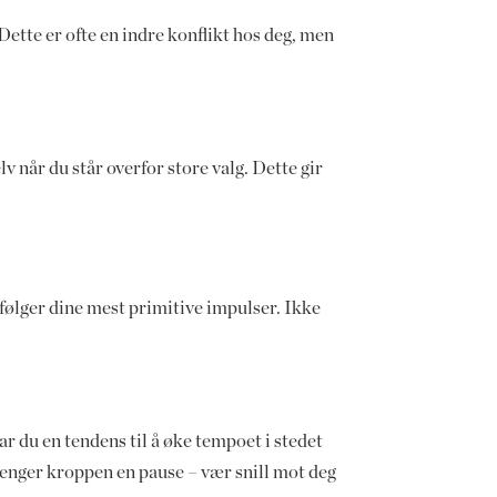
 Dette er ofte en indre konflikt hos deg, men
 når du står overfor store valg. Dette gir
u følger dine mest primitive impulser. Ikke
har du en tendens til å øke tempoet i stedet
trenger kroppen en pause – vær snill mot deg