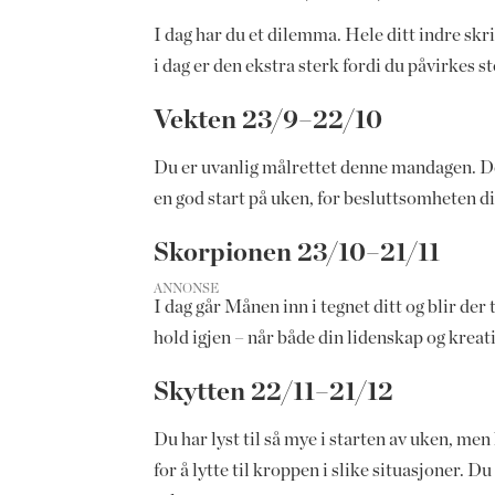
I dag har du et dilemma. Hele ditt indre skri
i dag er den ekstra sterk fordi du påvirkes 
Vekten 23/9–22/10
Du er uvanlig målrettet denne mandagen. Det 
en god start på uken, for besluttsomheten di
Skorpionen 23/10–21/11
ANNONSE
I dag går Månen inn i tegnet ditt og blir der
hold igjen – når både din lidenskap og krea
Skytten 22/11–21/12
Du har lyst til så mye i starten av uken, men
for å lytte til kroppen i slike situasjoner.