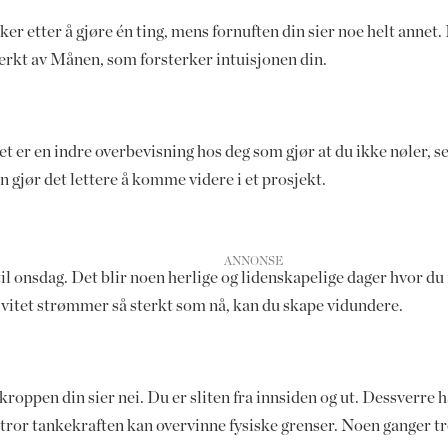
ker etter å gjøre én ting, mens fornuften din sier noe helt annet.
sterkt av Månen, som forsterker intuisjonen din.
er en indre overbevisning hos deg som gjør at du ikke nøler, selv
n gjør det lettere å komme videre i et prosjekt.
 til onsdag. Det blir noen herlige og lidenskapelige dager hvor d
tivitet strømmer så sterkt som nå, kan du skape vidundere.
 kroppen din sier nei. Du er sliten fra innsiden og ut. Dessverre 
 Du tror tankekraften kan overvinne fysiske grenser. Noen ganger 