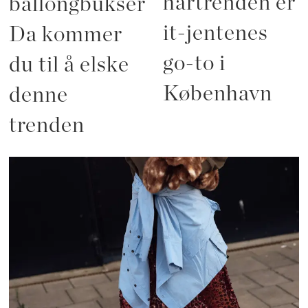
hårtrenden er
ballongbukser?
it-jentenes
Da kommer
go-to i
du til å elske
København
denne
trenden