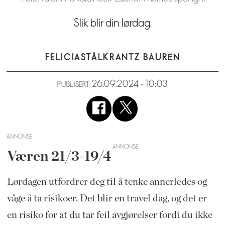
Slik blir din lørdag.
FELICIA
STÅLKRANTZ BAURÉN
26.09.2024 - 10:03
PUBLISERT
ANNONSE
Væren 21/3-19/4
Lørdagen utfordrer deg til å tenke annerledes og
våge å ta risikoer. Det blir en travel dag, og det er
en risiko for at du tar feil avgjørelser fordi du ikke