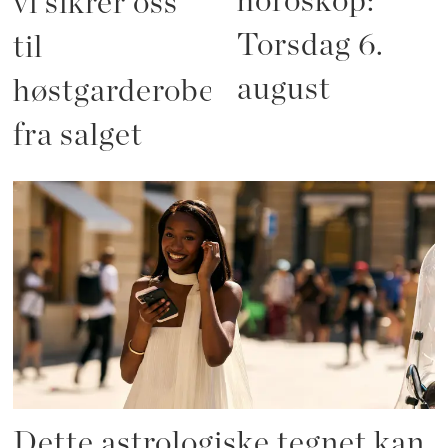
horoskop:
vi sikrer oss
Torsdag 6.
til
august
høstgarderoben
fra salget
Dette astrologiske tegnet kan