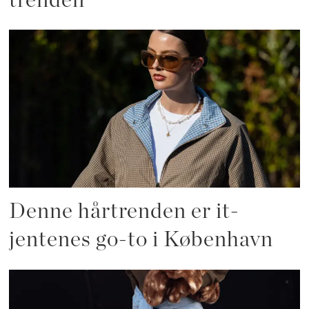
trenden
Denne hårtrenden er it-
jentenes go-to i København