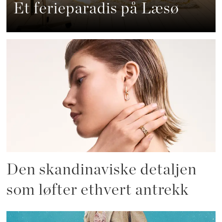
Et ferieparadis på Læsø
Den skandinaviske detaljen
som løfter ethvert antrekk