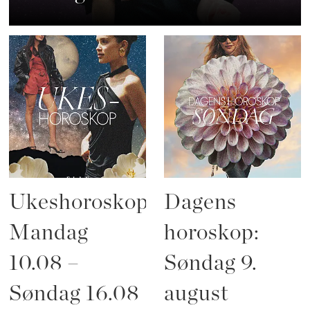
Ukeshoroskop:
Dagens
Mandag
horoskop:
10.08 –
Søndag 9.
Søndag 16.08
august