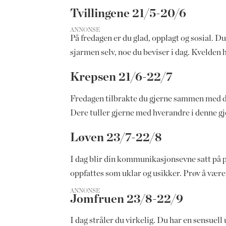
Tvillingene 21/5-20/6
ANNONSE
På fredagen er du glad, opplagt og sosial. 
sjarmen selv, noe du beviser i dag. Kvelde
Krepsen 21/6-22/7
Fredagen tilbrakte du gjerne sammen med di
Dere tuller gjerne med hverandre i denne gje
Løven 23/7-22/8
I dag blir din kommunikasjonsevne satt på prø
oppfattes som uklar og usikker. Prøv å være r
ANNONSE
Jomfruen 23/8-22/9
I dag stråler du virkelig. Du har en sensuell