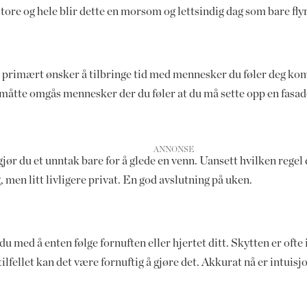
 store og hele blir dette en morsom og lettsindig dag som bare flyr
du primært ønsker å tilbringe tid med mennesker du føler deg ko
 måtte omgås mennesker der du føler at du må sette opp en fasade
r du et unntak bare for å glede en venn. Uansett hvilken regel du 
 men litt livligere privat. En god avslutning på uken.
du med å enten følge fornuften eller hjertet ditt. Skytten er ofte
tilfellet kan det være fornuftig å gjøre det. Akkurat nå er intuis