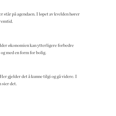
er står på agendaen. I løpet av kvelden hører
fremtid.
jelder økonomien kan ytterligere forbedre
l og med en form for bolig.
 Her gjelder det å kunne tilgi og gå videre. I
 sier det.