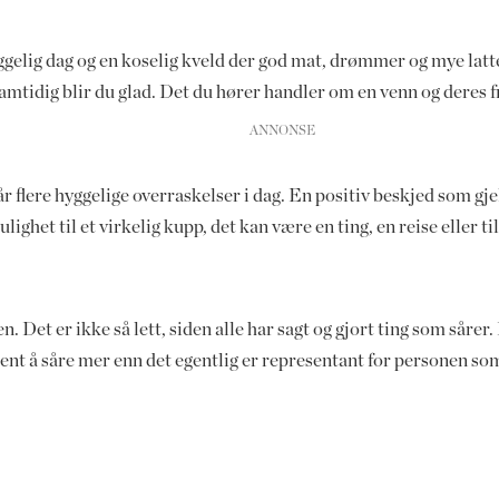
hyggelig dag og en koselig kveld der god mat, drømmer og mye latt
 samtidig blir du glad. Det du hører handler om en venn og deres 
r flere hyggelige overraskelser i dag. En positiv beskjed som g
ighet til et virkelig kupp, det kan være en ting, en reise eller ti
n. Det er ikke så lett, siden alle har sagt og gjort ting som sårer.
ment å såre mer enn det egentlig er representant for personen som