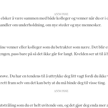
Du elsker å være sammen med både kolleger og venner når du er i
n handler om underholdning, om nye steder og nye mennesker.
ne venner eller kolleger som du betrakter som nære. Det blir 
ngen, pass bare på så det ikke går for langt. Kvelden ser ut til
ve. Du har en tendens til å uttrykke deg litt vagt fordi du ikke v
ett fram selv om det kan bety at du må binde deg til visse ting.
 utstråling som du er helt uvitende om, og det gjør deg enda mer a