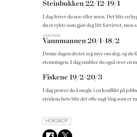
Steinbukken 22/12-19/1
I dag feirer du noe eller noen. Det blir en 
du et rykte som gjør deg litt forvirret, men
ANNONSE
Vannmannen 20/1-18/2
Denne dagen dreier seg mye om deg, og du få
stemningen. I dag snubler du også over en mul
Fiskene 19/2-20/3
I dag prøver du å megle i en konflikt på jobbe
stridens hete blir det ofte sagt ting som er 
HOROSKOP