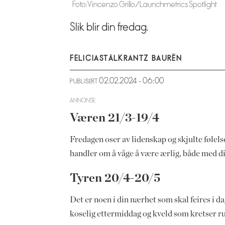
Foto: Vincenzo Grillo/Launchmetrics Spotlight
Slik blir din fredag.
FELICIA
STÅLKRANTZ BAURÉN
02.02.2024 - 06:00
PUBLISERT
ANNONSE
Væren 21/3-19/4
Fredagen oser av lidenskap og skjulte følels
handler om å våge å være ærlig, både med din
Tyren 20/4-20/5
Det er noen i din nærhet som skal feires i d
koselig ettermiddag og kveld som kretser run