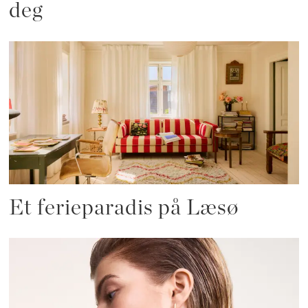
deg
Et ferieparadis på Læsø