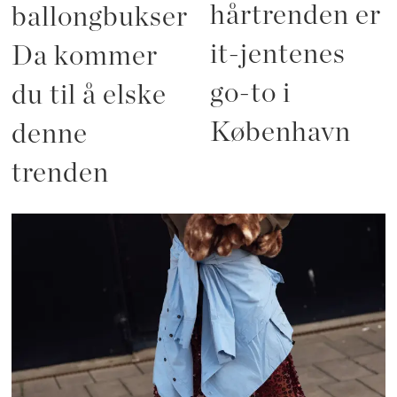
hårtrenden er
ballongbukser?
it-jentenes
Da kommer
go-to i
du til å elske
København
denne
trenden