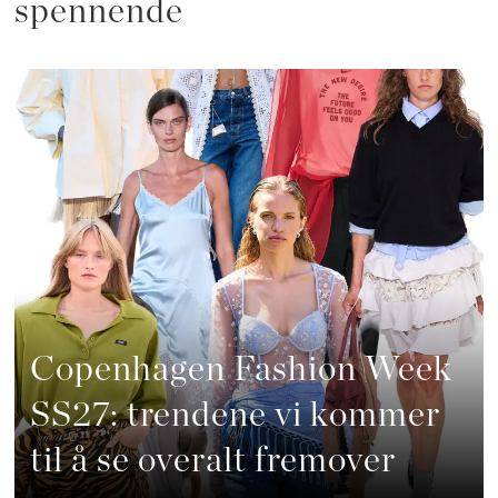
spennende
Copenhagen Fashion Week
SS27: trendene vi kommer
til å se overalt fremover