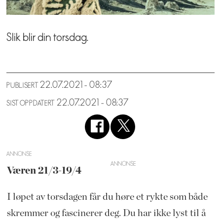
Slik blir din torsdag.
22.07.2021 - 08:37
PUBLISERT
22.07.2021 - 08:37
SIST OPPDATERT
ANNONSE
Væren 21/3-19/4
I løpet av torsdagen får du høre et rykte som både
skremmer og fascinerer deg. Du har ikke lyst til å