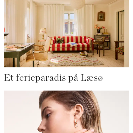
Et ferieparadis på Læsø