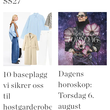
SS27
Dagens
10 baseplagg
horoskop:
vi sikrer oss
Torsdag 6.
til
august
høstgarderoben