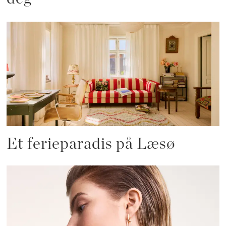
Et ferieparadis på Læsø