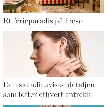
Et ferieparadis på Læsø
Den skandinaviske detaljen
som løfter ethvert antrekk