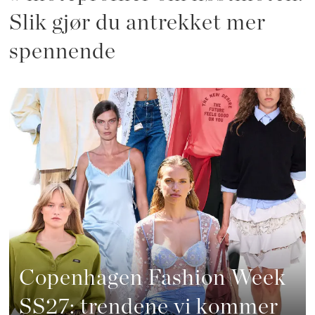
Slik gjør du antrekket mer
spennende
Copenhagen Fashion Week
SS27: trendene vi kommer