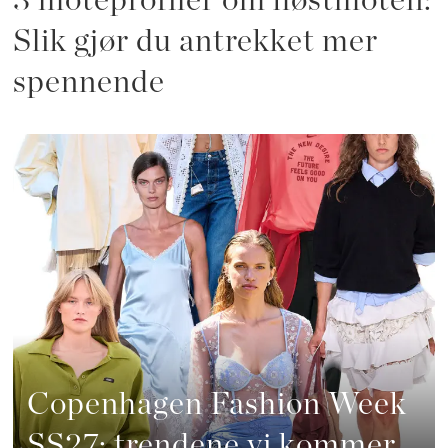
3 moteprofiler om høstmoten:
Slik gjør du antrekket mer
spennende
Copenhagen Fashion Week
SS27: trendene vi kommer