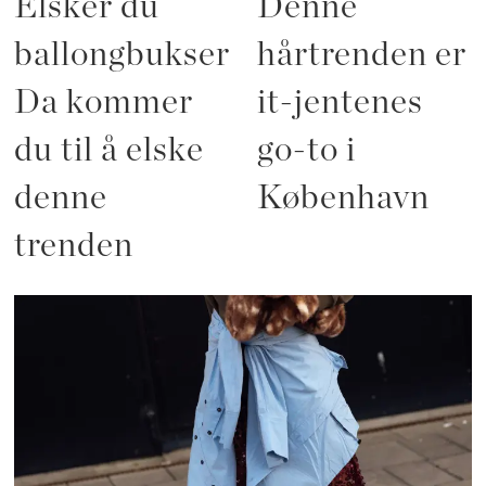
Elsker du
Denne
ballongbukser?
hårtrenden er
Da kommer
it-jentenes
du til å elske
go-to i
denne
København
trenden