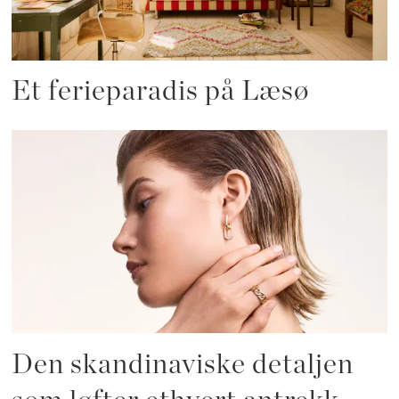
Et ferieparadis på Læsø
Den skandinaviske detaljen