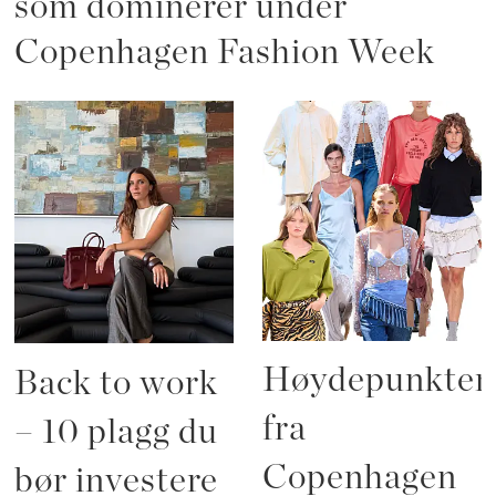
som dominerer under
Copenhagen Fashion Week
Høydepunkten
Back to work
fra
– 10 plagg du
Copenhagen
bør investere