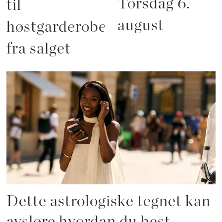
Torsdag 6.
til
august
høstgarderoben
fra salget
Dette astrologiske tegnet kan
avsløre hvordan du best