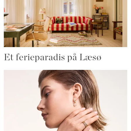
Et ferieparadis på Læsø