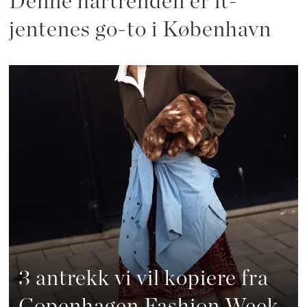
Denne hårtrenden er it-
jentenes go-to i København
3 antrekk vi vil kopiere fra
Copenhagen Fashion Week