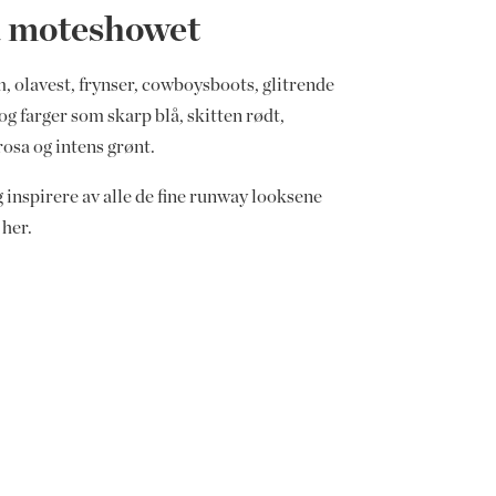
a moteshowet
, olavest, frynser, cowboysboots, glitrende
g farger som skarp blå, skitten rødt,
osa og intens grønt.
 inspirere av alle de fine runway looksene
 her.