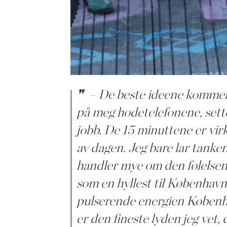
– De beste ideene kommer 
på meg hodetelefonene, sette
jobb. De 15 minuttene er virke
av dagen. Jeg bare lar tanke
handler mye om den følelsen.
som en hyllest til København,
pulserende energien Københa
er den fineste lyden jeg vet, d