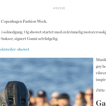
er Copenhagen Fashion Week.
e – i solnedgang. Og showet startet med en kvinnelig motorcross
y bukser, signert Ganni selvfølgelig.
Holzweiler-showet
Musik
gøy h
vibre
inspi
Ditte 
Ga