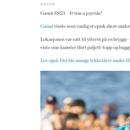
ANNONSE
Ganni SS23 – It was a joyride!
Ganni
visste som vanlig et episk show und
Lokasjonen var satt til ytterst på en brygg
viste sine kunster iført paljett-topp og bagg
Les også: Det ble mange lykketårer under 