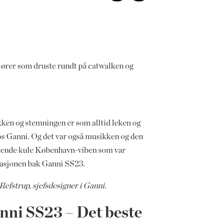
kjører som druste rundt på catwalken og
ken og stemningen er som alltid leken og
os Ganni. Og det var også musikken og den
rende kule København-viben som var
rasjonen bak Ganni SS23.
Refstrup, sjefsdesigner i Ganni.
nni SS23 – Det beste