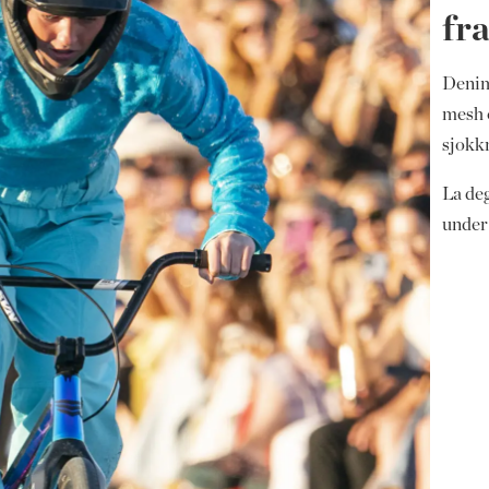
fr
Denim
mesh o
sjokkr
La deg
under