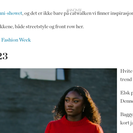
ni-showet
, og det er ikke bare på catwalken vi finner inspirasjon
ekkene, både streetstyle og front row her.
en Fashion Week
23
Hvite 
trend
Elsk p
Denne 
Baggy 
kort j