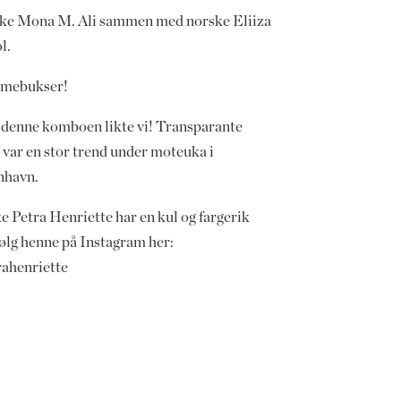
ke Mona M. Ali sammen med norske Eliiza
l.
mebukser!
 denne komboen likte vi! Transparante
 var en stor trend under moteuka i
nhavn.
e Petra Henriette har en kul og fargerik
Følg henne på Instagram her:
ahenriette