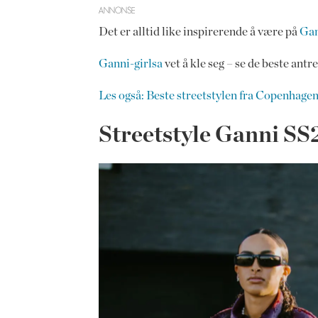
ANNONSE
Det er alltid like inspirerende å være på
Gan
Ganni-girlsa
vet å kle seg – se de beste antr
Les også: Beste streetstylen fra Copenhag
Streetstyle Ganni SS