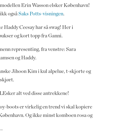
modellen Erin Wasson elsker København!
ikk også
Saks Potts-visningen
.
e Haddy Ceesay har så swag! Her i
bukser og kort topp fra Ganni.
enn representing, fra venstre: Sara
amsen og Haddy.
nske Jihoon Kim i kul alpelue, t-skjorte og
skjørt.
LEsker alt ved disse antrekkene!
y-boots er virkelig en trend vi skal kopiere
 København. Og ikke minst komboen rosa og
..