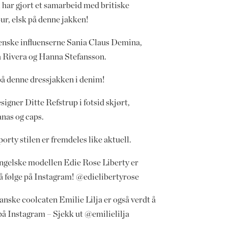
 har gjort et samarbeid med britiske
ur, elsk på denne jakken!
enske influenserne Sania Claus Demina,
 Rivera og Hanna Stefansson.
på denne dressjakken i denim!
signer Ditte Refstrup i fotsid skjørt,
anas og caps.
orty stilen er fremdeles like aktuell.
ngelske modellen Edie Rose Liberty er
 å følge på Instagram! @edielibertyrose
anske coolcaten Emilie Lilja er også verdt å
på Instagram – Sjekk ut @emilielilja