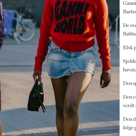
Ganni
Barbo
De sv
Babba
Elsk 
Sjefde
havai
Den sp
Den e
verdt
Den d
følge 