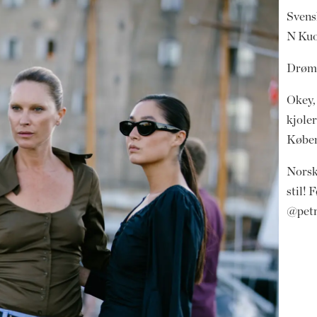
Svens
N Kuo
Drøm
Okey,
kjoler
Købe
Norsk
stil! 
@petr