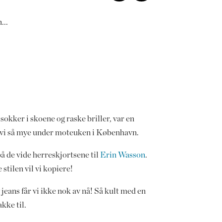
...
sokker i skoene og raske briller, var en
 vi så mye under moteuken i København.
å de vide herreskjortsene til
Erin Wasson
.
stilen vil vi kopiere!
jeans får vi ikke nok av nå! Så kult med en
akke til.