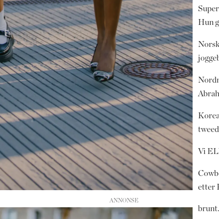
Super
Hun g
Norsk
jogge
Nordm
Abrah
Korea
tweed
Vi EL
Cowbo
etter
brunt.