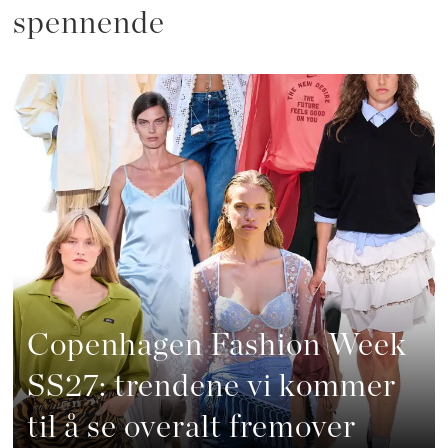
spennende
Copenhagen Fashion Week
SS27: trendene vi kommer
til å se overalt fremover