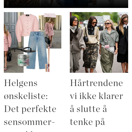
Helgens
Hårtrendene
ønskeliste:
vi ikke klarer
Det perfekte
å slutte å
sensommer-
tenke på