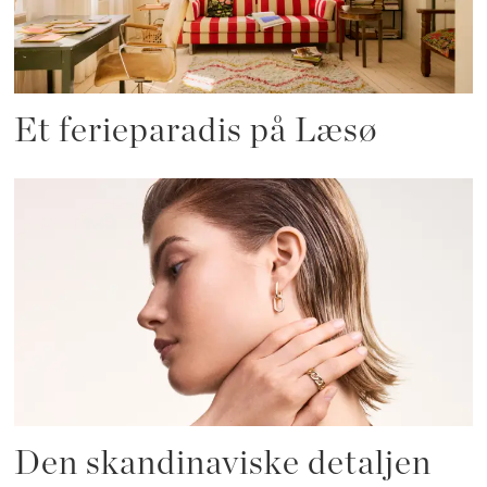
Et ferieparadis på Læsø
Den skandinaviske detaljen