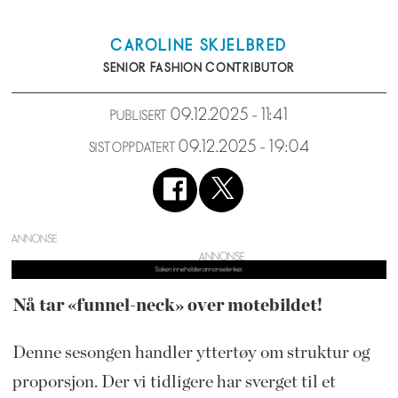
CAROLINE
SKJELBRED
SENIOR FASHION CONTRIBUTOR
09.12.2025 - 11:41
PUBLISERT
09.12.2025 - 19:04
SIST OPPDATERT
ANNONSE
Nå tar «funnel-neck» over motebildet!
Denne sesongen handler yttertøy om struktur og
proporsjon. Der vi tidligere har sverget til et