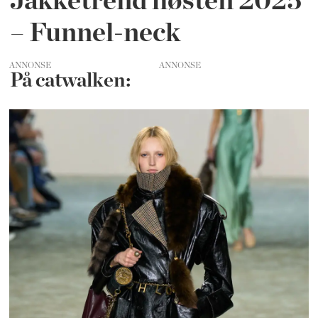
Jakketrend høsten 2025
– Funnel-neck
ANNONSE
På catwalken: