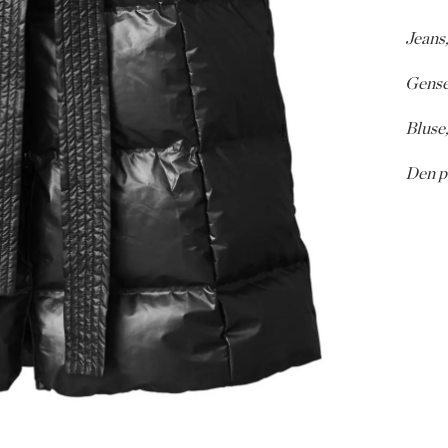
Jeans,
Gense
Bluse,
Den pe