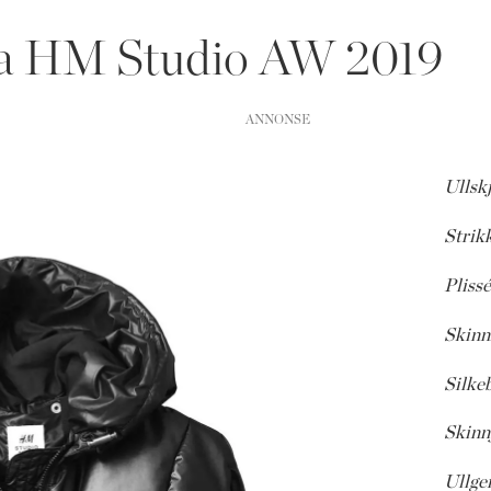
fra HM Studio AW 2019
Ullskj
Strik
Plissé
Skinn
Silkeb
Skinn
Ullgen