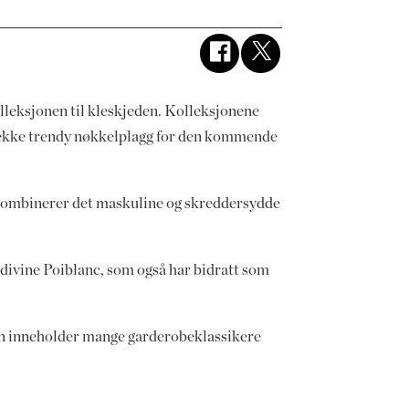
lleksjonen til kleskjeden. Kolleksjonene
n rekke trendy nøkkelplagg for den kommende
 kombinerer det maskuline og skreddersydde
divine Poiblanc, som også har bidratt som
nen inneholder mange garderobeklassikere