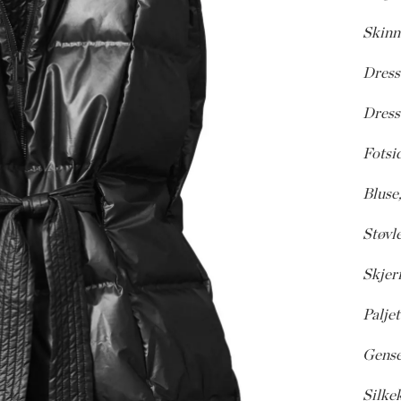
Skinn
Dress
Dress
Fotsid
Bluse,
Støvle
Skjerf
Paljet
Gense
Silkek