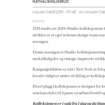
NATHALIE
HELGERUD
04.09.2019 - 09:40
04
PUBLISERT
SIST OPPDATERT
ANNONSE
HM studio aw 2019:
Studio-kolleksjonene t
utvikles av et eget in house design-team s
sesongen.
Denne sesongen er Studio-kolleksjonen ins
med silkekjoler og vintage-inspirerte strik
Kampanjebildene er tatt i New York av foto
kreativ rådgiver under utvikling av kolleks
Hvert plagg i kolleksjonen er designet for
som kan styles til å passe en urban livsstil 
Kolleksjonen er i salg fra i dag og du fin