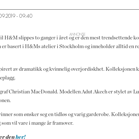
.09.2019 - 09:40
il H&M slippes to ganger i året og er den mest trendsettende ko
om er basert i H&Ms atelier i Stockholm og inneholder alltid e
pirert av dramatikk og kvinnelig overjordiskhet. Kolleksjonen
keplagg.
graf Christian MacDonald. Modellen Adut Akech er stylet av Lu
jonen.
 kvinner som ønsker seg en tidløs og varig garderobe. Kolleksjo
og som vil vare i mange år framover.
ner den
her!