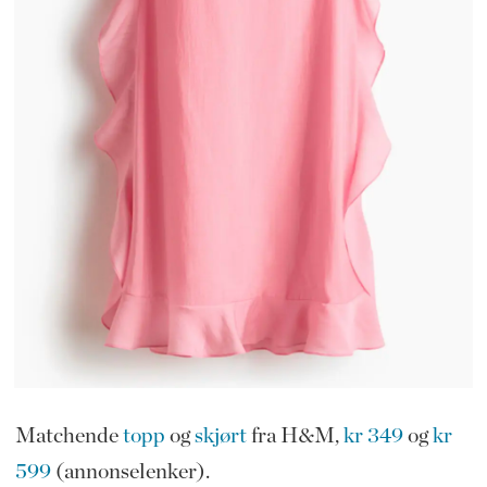
Matchende
topp
og
skjørt
fra H&M,
kr 349
og
kr
599
(annonselenker).