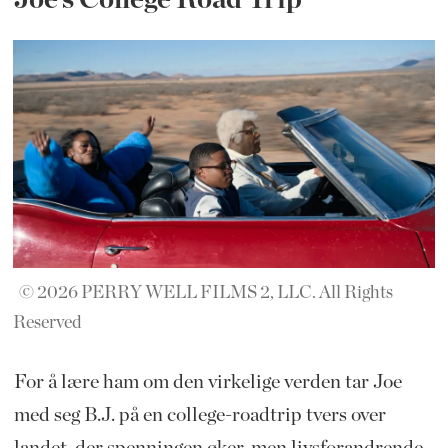
Joe’s College Road Trip
© 2026 PERRY WELL FILMS 2, LLC. All Rights
Reserved
For å lære ham om den virkelige verden tar Joe
med seg B.J. på en college-roadtrip tvers over
landet, der spenningen øker, men livsforandrende