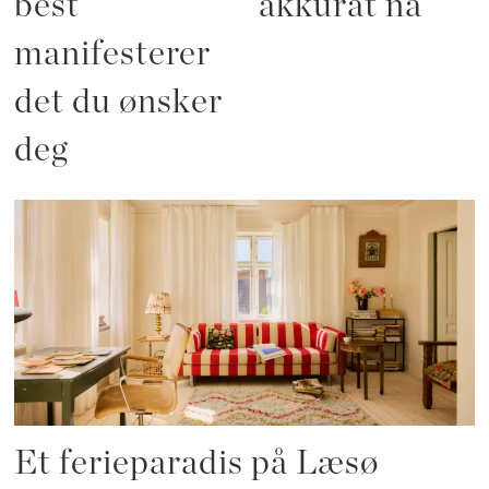
best
akkurat nå
manifesterer
det du ønsker
deg
Et ferieparadis på Læsø