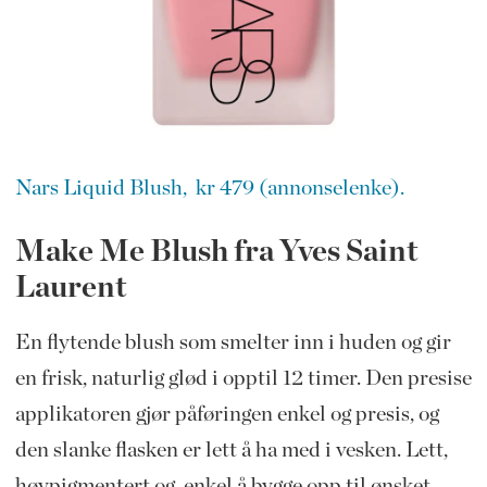
Nars Liquid Blush, kr 479 (annonselenke).
Make Me Blush fra Yves Saint
Laurent
En flytende blush som smelter inn i huden og gir
en frisk, naturlig glød i opptil 12 timer. Den presise
applikatoren gjør påføringen enkel og presis, og
den slanke flasken er lett å ha med i vesken. Lett,
høypigmentert og enkel å bygge opp til ønsket