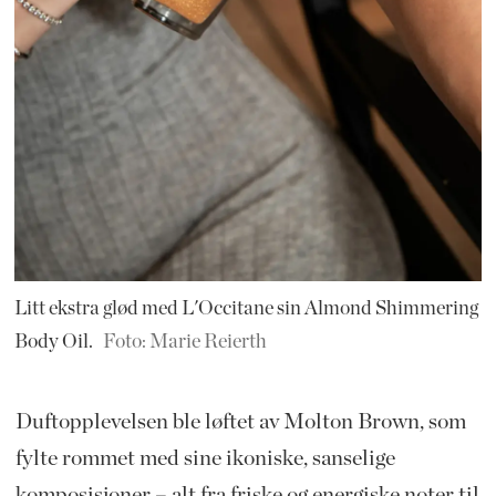
Litt ekstra glød med L'Occitane sin Almond Shimmering
Body Oil.
Foto: Marie Reierth
Duftopplevelsen ble løftet av Molton Brown, som
fylte rommet med sine ikoniske, sanselige
komposisjoner – alt fra friske og energiske noter til