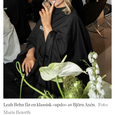
Leah Behn får en klassisk «updo» av Björn Axén.
Foto:
Marie Reierth