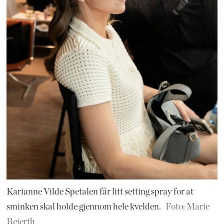
Karianne Vilde Spetalen får litt setting spray for at
sminken skal holde gjennom hele kvelden.
Foto: Marie
Reierth