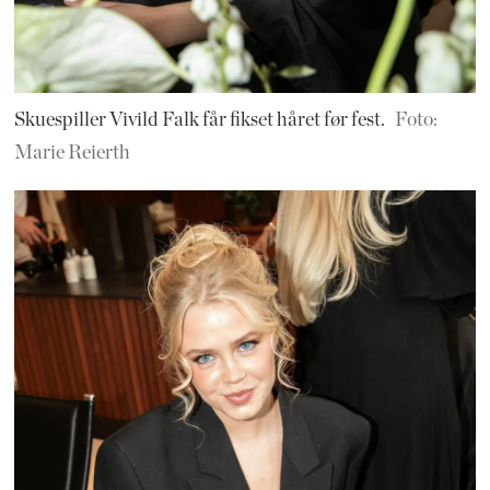
Skuespiller Vivild Falk får fikset håret før fest.
Foto:
Marie Reierth