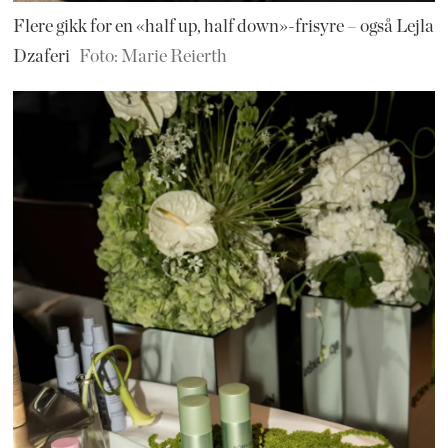
Flere gikk for en «half up, half down»-frisyre – også Lejla
Dzaferi
Foto: Marie Reierth