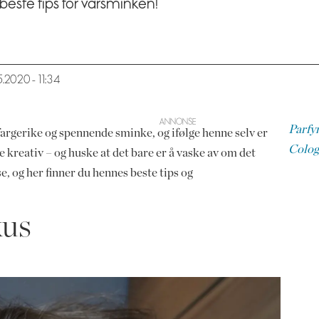
este tips for vårsminken!
5.2020 - 11:34
Parfy
argerike og spennende sminke, og ifølge henne selv er
Colog
 kreativ – og huske at det bare er å vaske av om det
e, og her finner du hennes beste tips og
kus