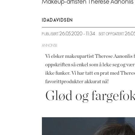
Makeup-artisten Therese Aanonlis b
IDA
DAVIDSEN
26.05.2020 - 11:34
26.0
PUBLISERT
SIST OPPDATERT
ANNONSE
Vi elsker makeupartist Therese Aanonlis f
oppskriften så enkel som å leke seg og være
ikke funker. Vi har tatt en prat med Theres
favorittprodukter akkurat nå!
Glød og fargefo