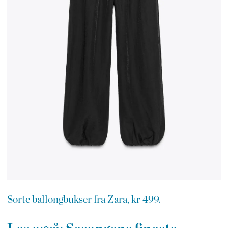
Sorte ballongbukser fra Zara, kr 499.