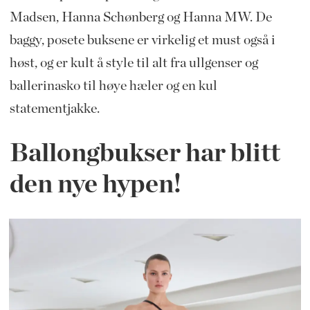
Madsen, Hanna Schønberg og Hanna MW. De
baggy, posete buksene er virkelig et must også i
høst, og er kult å style til alt fra ullgenser og
ballerinasko til høye hæler og en kul
statementjakke.
Ballongbukser har blitt
den nye hypen!