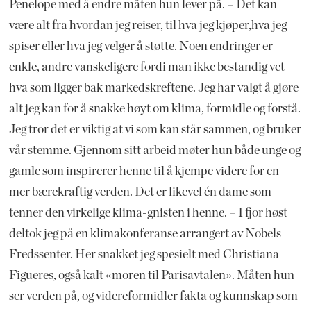
Penelope med å endre måten hun lever på. – Det kan
være alt fra hvordan jeg reiser, til hva jeg kjøper,hva jeg
spiser eller hva jeg velger å støtte. Noen endringer er
enkle, andre vanskeligere fordi man ikke bestandig vet
hva som ligger bak markedskreftene. Jeg har valgt å gjøre
alt jeg kan for å snakke høyt om klima, formidle og forstå.
Jeg tror det er viktig at vi som kan står sammen, og bruker
vår stemme. Gjennom sitt arbeid møter hun både unge og
gamle som inspirerer henne til å kjempe videre for en
mer bærekraftig verden. Det er likevel én dame som
tenner den virkelige klima-gnisten i henne. – I fjor høst
deltok jeg på en klimakonferanse arrangert av Nobels
Fredssenter. Her snakket jeg spesielt med Christiana
Figueres, også kalt «moren til Parisavtalen». Måten hun
ser verden på, og videreformidler fakta og kunnskap som