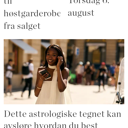
Torsdag 6.
til
august
høstgarderoben
fra salget
Dette astrologiske tegnet kan
avsløre hvordan du best