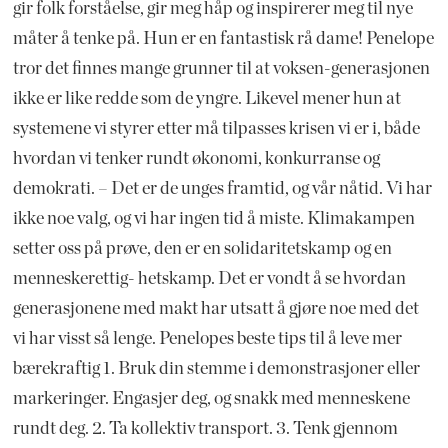
gir folk forståelse, gir meg håp og inspirerer meg til nye
måter å tenke på. Hun er en fantastisk rå dame! Penelope
tror det finnes mange grunner til at voksen-generasjonen
ikke er like redde som de yngre. Likevel mener hun at
systemene vi styrer etter må tilpasses krisen vi er i, både
hvordan vi tenker rundt økonomi, konkurranse og
demokrati. – Det er de unges framtid, og vår nåtid. Vi har
ikke noe valg, og vi har ingen tid å miste. Klimakampen
setter oss på prøve, den er en solidaritetskamp og en
menneskerettig- hetskamp. Det er vondt å se hvordan
generasjonene med makt har utsatt å gjøre noe med det
vi har visst så lenge. Penelopes beste tips til å leve mer
bærekraftig 1. Bruk din stemme i demonstrasjoner eller
markeringer. Engasjer deg, og snakk med menneskene
rundt deg. 2. Ta kollektiv transport. 3. Tenk gjennom