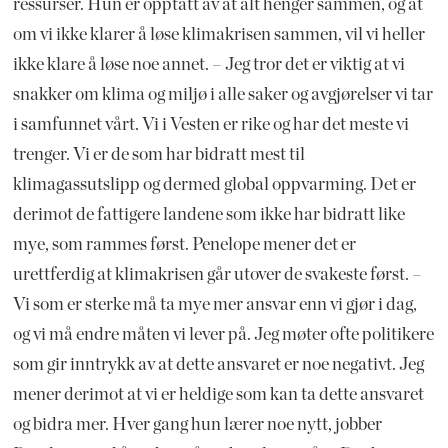
ressurser. Hun er opptatt av at alt henger sammen, og at
om vi ikke klarer å løse klimakrisen sammen, vil vi heller
ikke klare å løse noe annet. – Jeg tror det er viktig at vi
snakker om klima og miljø i alle saker og avgjørelser vi tar
i samfunnet vårt. Vi i Vesten er rike og har det meste vi
trenger. Vi er de som har bidratt mest til
klimagassutslipp og dermed global oppvarming. Det er
derimot de fattigere landene som ikke har bidratt like
mye, som rammes først. Penelope mener det er
urettferdig at klimakrisen går utover de svakeste først. –
Vi som er sterke må ta mye mer ansvar enn vi gjør i dag,
og vi må endre måten vi lever på. Jeg møter ofte politikere
som gir inntrykk av at dette ansvaret er noe negativt. Jeg
mener derimot at vi er heldige som kan ta dette ansvaret
og bidra mer. Hver gang hun lærer noe nytt, jobber