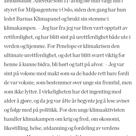
ambassadør. Allerede som 11-åring ble hun valgt inn i
styret for Miljøagentene i Oslo, siden den gang har hun
ledet Barnas Klimapanel og brukt sin stemme i
klimakampen. – Jeg har fra jeg var liten vært opptatt av
rettferdighet, og har blitt sint på urettferdighet både ute i
verden og hjemme. For Penelope er klimakrisen den
ultimate urettferdighet, og det har blitt svært viktig for
henne å kunne bidra, bli hørt og tatt på alvor. – Jeg var
sint på voksne med makt som sa de hadde rett bare fordi
de var voksne, som bestemmer over unge sin fremtid, men
som ikke lytter. I virkeligheten har det ingenting med
alder å gjøre, og da jeg var åtte år begynte jeg å lese aviser
og følge med på politikk. For den unge klimaaktivisten
handler klimakampen om krig og fred, om økonomi,
likestilling, helse, utdanning og fordeling av verdens