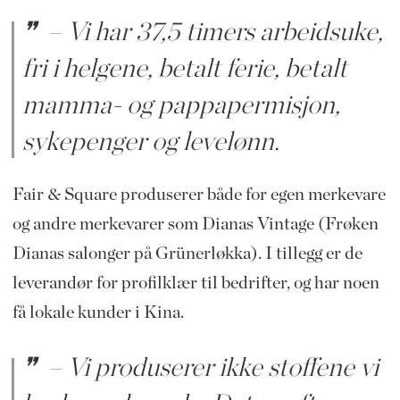
– Vi har 37,5 timers arbeidsuke,
fri i helgene, betalt ferie, betalt
mamma- og pappapermisjon,
sykepenger og levelønn.
Fair & Square produserer både for egen merkevare
og andre merkevarer som Dianas Vintage (Frøken
Dianas salonger på Grüner­løkka). I tillegg er de
leverandør for profilklær til bedrifter, og har noen
få lokale kunder i Kina.
– Vi produserer ikke stoffene vi