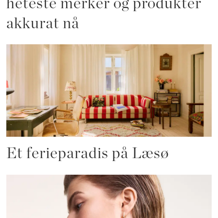
heteste merker og produkter
akkurat nå
Et ferieparadis på Læsø