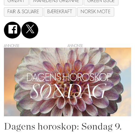
GRØNT
MÅNEDENS GRØNNE
GREEN ISSUE
FAIR & SQUARE
BÆREKRAFT
NORSK MOTE
ANNONSE
Dagens horoskop: Søndag 9.