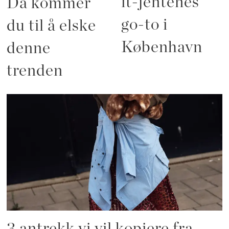
it-jentenes
Da kommer
go-to i
du til å elske
København
denne
trenden
3 antrekk vi vil kopiere fra