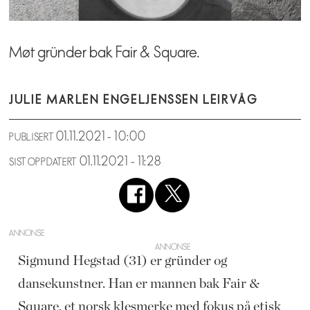
Møt gründer bak Fair & Square.
JULIE MARLEN ENGEL
JENSSEN LEIRVÅG
01.11.2021 - 10:00
PUBLISERT
01.11.2021 - 11:28
SIST OPPDATERT
ANNONSE
Sigmund Hegstad (31) er gründer og
dansekunstner. Han er mannen bak Fair &
Square, et norsk klesmerke med fokus på etisk