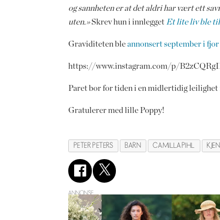
og sannheten er at det aldri har vært ett savn 
uten.»
Skrev hun i innlegget
Et lite liv ble ti
Graviditeten ble
annonsert september i fjor
https://www.instagram.com/p/B2zCQRg
Paret bor for tiden i en midlertidig leiligh
Gratulerer med lille Poppy!
PETER PETERS
BARN
CAMILLA PIHL
KJEN
ANNONSE