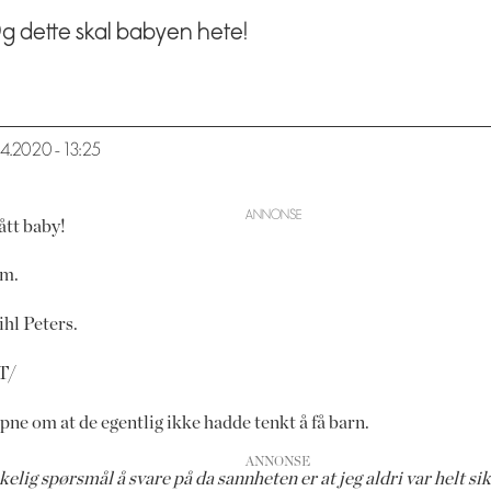
Og dette skal babyen hete!
04.2020 - 13:25
ått baby!
am.
ihl Peters.
T/
pne om at de egentlig ikke hadde tenkt å få barn.
kelig spørsmål å svare på da sannheten er at jeg aldri var helt sik