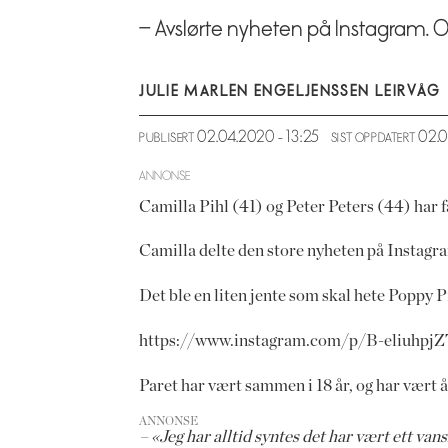
– Avslørte nyheten på Instagram. 
JULIE MARLEN ENGEL
JENSSEN LEIRVÅG
02.04.2020 - 13:25
02.
PUBLISERT
SIST OPPDATERT
ANNONSE
Camilla Pihl (41) og Peter Peters (44) har f
Camilla delte den store nyheten på Instagr
Det ble en liten jente som skal hete Poppy P
https://www.instagram.com/p/B-eliuhpjZ
Paret har vært sammen i 18 år, og har vært å
ANNONSE
– «Jeg har alltid syntes det har vært ett vans