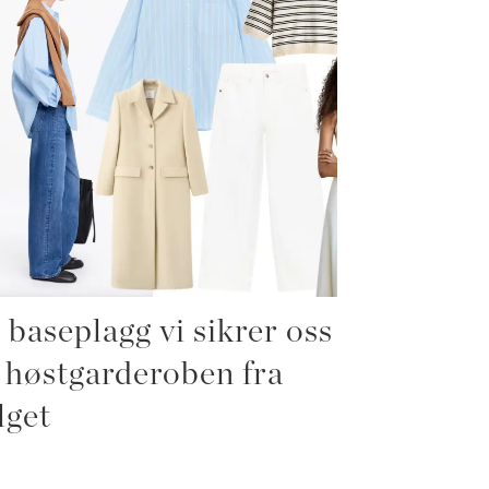
 baseplagg vi sikrer oss
l høstgarderoben fra
lget