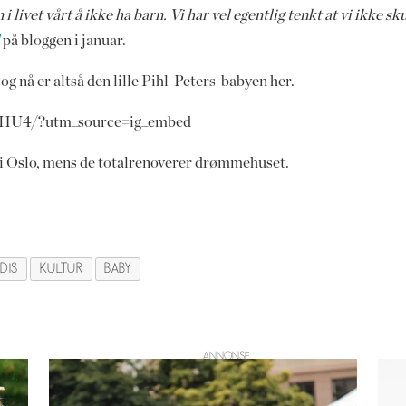
i livet vårt å ikke ha barn. Vi har vel egentlig tenkt at vi ikke sku
l
på bloggen i januar.
og nå er altså den lille Pihl-Peters-babyen her.
IHU4/?utm_source=ig_embed
et i Oslo, mens de totalrenoverer drømmehuset.
DIS
KULTUR
BABY