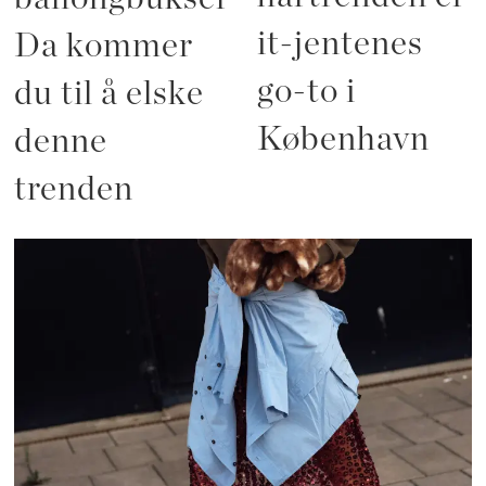
it-jentenes
Da kommer
go-to i
du til å elske
København
denne
trenden