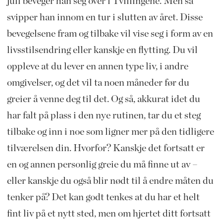
juli beveger han seg over i Tvillingene. Men så
svipper han innom en tur i slutten av året. Disse
bevegelsene fram og tilbake vil vise seg i form av en
livsstilsendring eller kanskje en flytting. Du vil
oppleve at du lever en annen type liv, i andre
omgivelser, og det vil ta noen måneder før du
greier å venne deg til det. Og så, akkurat idet du
har falt på plass i den nye rutinen, tar du et steg
tilbake og inn i noe som ligner mer på den tidligere
tilværelsen din. Hvorfor? Kanskje det fortsatt er
en og annen personlig greie du må finne ut av –
eller kanskje du også blir nødt til å endre måten du
tenker på? Det kan godt tenkes at du har et helt
fint liv på et nytt sted, men om hjertet ditt fortsatt