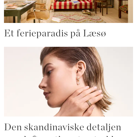
Et ferieparadis på Læsø
Den skandinaviske detaljen