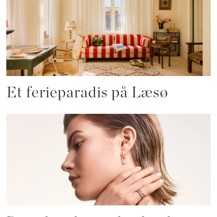
Et ferieparadis på Læsø