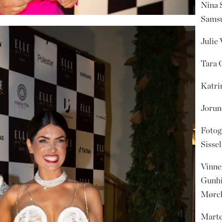
Nina 
Sams
Julie 
Tara 
Katri
Jorun
Fotog
Sissel
Vinner
Gunhi
Mørch
Marte