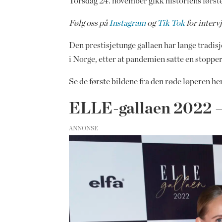
Torsdag 24. november gikk historiens først
Følg oss på
Instagram
og
Tik Tok
for interv
Den prestisjetunge gallaen har lange tradi
i Norge, etter at pandemien satte en stopper
Se de første bildene fra den røde løperen her
ELLE-gallaen 2022 – 
ANNONSE