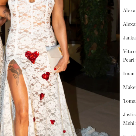
Alexa
Alexa
Janka 
Vita 
Pearl
Iman 
Makeu
Tomas
Justi
Mehl 