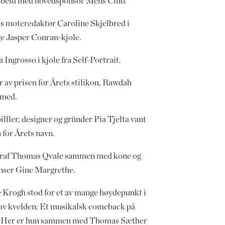
beid med hovedsponsor Mens Club.
 moteredaktør Caroline Skjelbred i
ge Jasper Conran-kjole.
 Ingrosso i kjole fra Self-Portrait.
 av prisen for Årets stilikon, Rawdah
med.
lller, designer og gründer Pia Tjelta vant
 for Årets navn.
raf Thomas Qvale sammen med kone og
enser Gine Margrethe.
 Krogh stod for et av mange høydepunkt i
 av kvelden: Et musikalsk comeback på
n. Her er hun sammen med Thomas Sæther