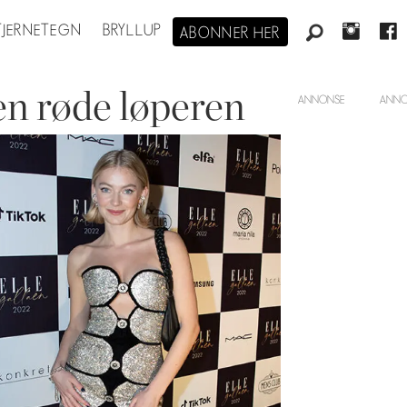
STJERNETEGN
BRYLLUP
ABONNER HER
n røde løperen
ANNONSE