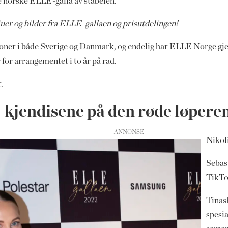
e norske ELLE-galla av stabelen.
juer og bilder fra ELLE-gallaen og prisutdelingen!
sjoner i både Sverige og Danmark, og endelig har ELLE Norge g
 for arrangementet i to år på rad.
.
kjendisene på den røde løpere
Nikoli
Sebas
TikTo
Tinas
spesia