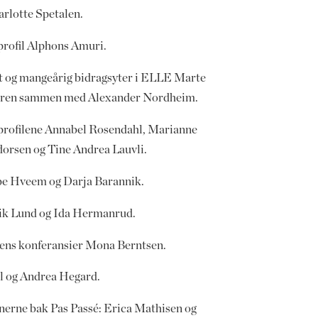
arlotte Spetalen.
rofil Alphons Amuri.
st og mangeårig bidragsyter i ELLE Marte
ren sammen med Alexander Nordheim.
rofilene Annabel Rosendahl, Marianne
orsen og Tine Andrea Lauvli.
e Hveem og Darja Barannik.
ik Lund og Ida Hermanrud.
ens konferansier Mona Berntsen.
l og Andrea Hegard.
nerne bak Pas Passé: Erica Mathisen og