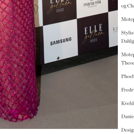
og Ch
Motep
Styli
Dahlg
Motep
Theod
Phoeb
Fredr
Kveld
Danie
Desig