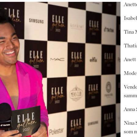
Anett
Isabe
Tina 
Thati
Anett 
Model
Vende
samme
Anna 
Nina 
som ma