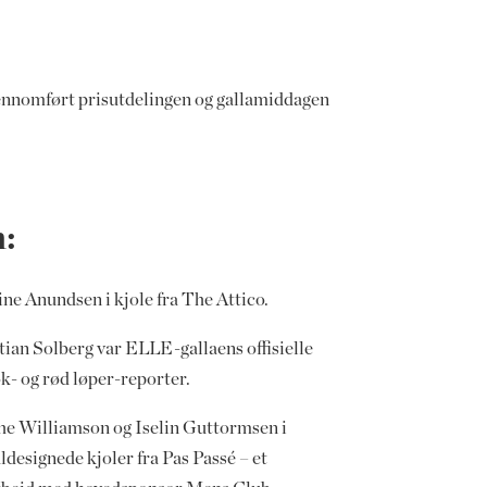
jennomført prisutdelingen og gallamiddagen
n:
ne Anundsen i kjole fra The Attico.
tian Solberg var ELLE-gallaens offisielle
k- og rød løper-reporter.
he Williamson og Iselin Guttormsen i
ldesignede kjoler fra Pas Passé – et