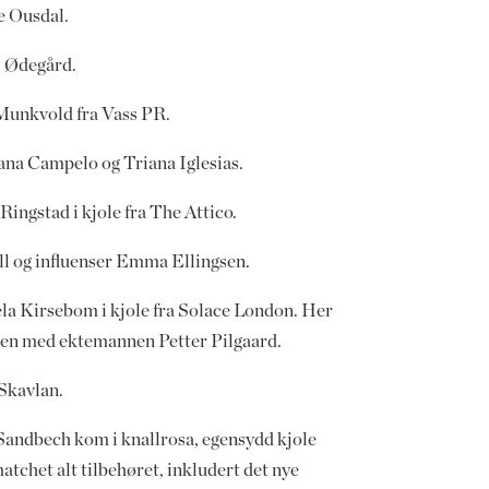
e Ousdal.
l Ødegård.
Munkvold fra Vass PR.
ana Campelo og Triana Iglesias.
Ringstad i kjole fra The Attico.
l og influenser Emma Ellingsen.
la Kirsebom i kjole fra Solace London. Her
n med ektemannen Petter Pilgaard.
Skavlan.
Sandbech kom i knallrosa, egensydd kjole
tchet alt tilbehøret, inkludert det nye