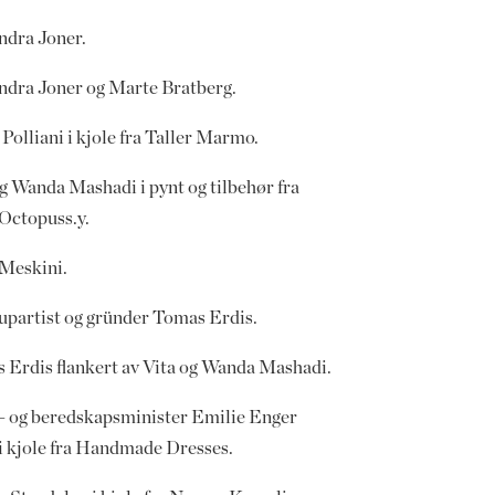
ndra Joner.
ndra Joner og Marte Bratberg.
Polliani i kjole fra Taller Marmo.
og Wanda Mashadi i pynt og tilbehør fra
 Octopuss.y.
Meskini.
partist og gründer Tomas Erdis.
 Erdis flankert av Vita og Wanda Mashadi.
s- og beredskapsminister Emilie Enger
i kjole fra Handmade Dresses.