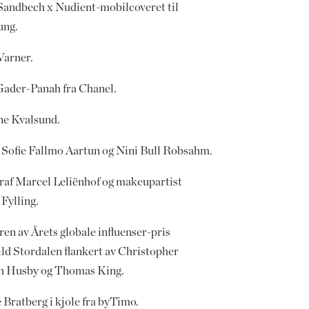
Sandbech x Nudient-mobilcoveret til
ung.
Varner.
Gader-Panah fra Chanel.
ne Kvalsund.
 Sofie Fallmo Aartun og Nini Bull Robsahm.
raf Marcel Leliënhof og makeupartist
 Fylling.
en av Årets globale influenser-pris
ld Stordalen flankert av Christopher
 Husby og Thomas King.
 Bratberg i kjole fra byTimo.