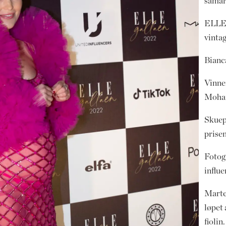
samar
ELLEs
vinta
Bianca
Vinner
Moha
Skuepi
prisen
Fotog
influ
Marte
løpet
fioli