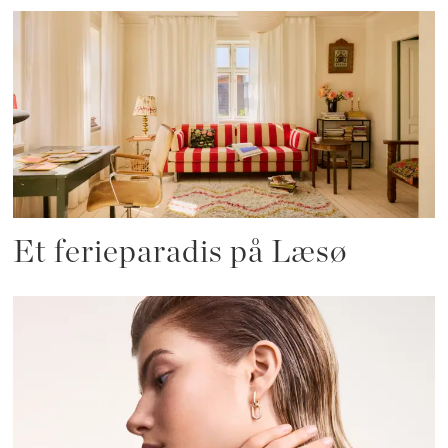
Et ferieparadis på Læsø