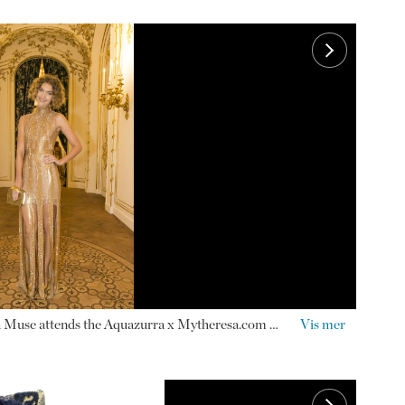
tenstein on November 18, 2017 in Vienna, Austria. (Photo by Jan Hetfleisch/Getty Images for mytheresa)
VIENNA, 