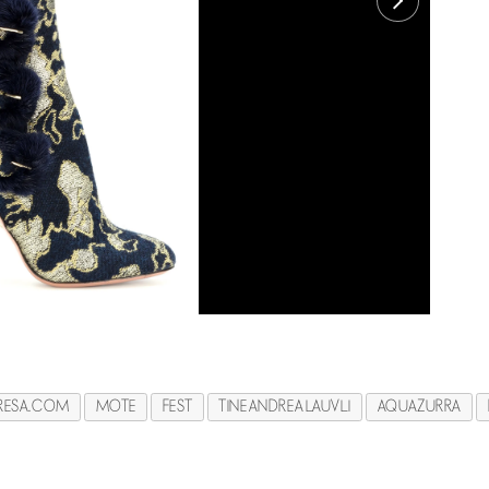
RESA.COM
MOTE
FEST
TINE ANDREA LAUVLI
AQUAZURRA