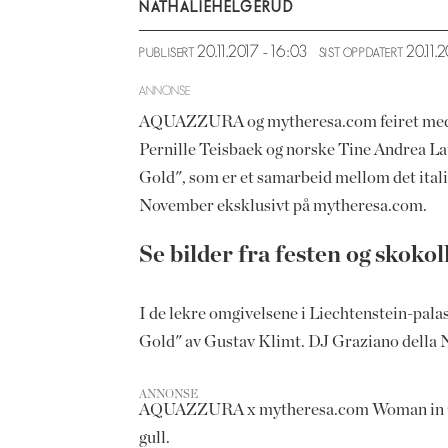
NATHALIE
HELGERUD
20.11.2017 - 16:03
20.11
PUBLISERT
SIST OPPDATERT
ANNONSE
AQUAZZURA og mytheresa.com feiret med en 
Pernille Teisbaek og norske Tine Andrea La
Gold", som er et samarbeid mellom det it
November eksklusivt på mytheresa.com.
Se bilder fra festen og skoko
I de lekre omgivelsene i Liechtenstein-pala
Gold" av Gustav Klimt. DJ Graziano della 
ANNONSE
AQUAZZURA x mytheresa.com Woman in Gold c
gull.