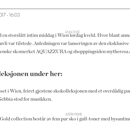
.2017 - 16:03
storslått intim middag i Wien lørdag kveld. Hvor blant annet
uvli var tilstede. Anledningen var lanseringen av den eksklusi
alienske skomerket AQUAZZURA og shopppingsiden mytheresa.c
lleksjonen under her:
sset i Wien, feiret gjestene skokolleksjonen med et overdådig pa
Nebbia stod for musikken.
ollection består av fem par sko i gull-toner med bysantinske