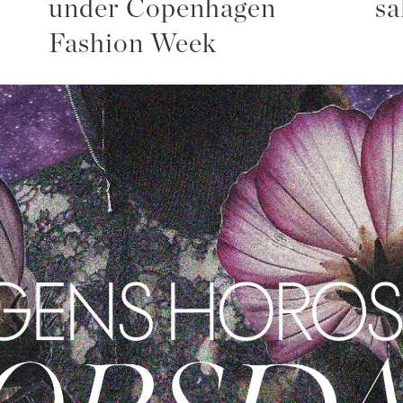
under Copenhagen
sa
Fashion Week