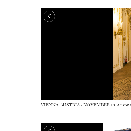
VIENNA, AUSTRIA - NOVEMBER 18: Arizona Muse attends the Aquazurra x Mytheresa.com dinner at Palais Liech