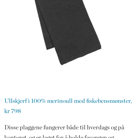
Ullskjerf i 100% merinoull med fiskebensmønster,
kr 798
Disse plaggene fungerer både til hverdags og på
kontoret, og er laget for å holde fasongen og