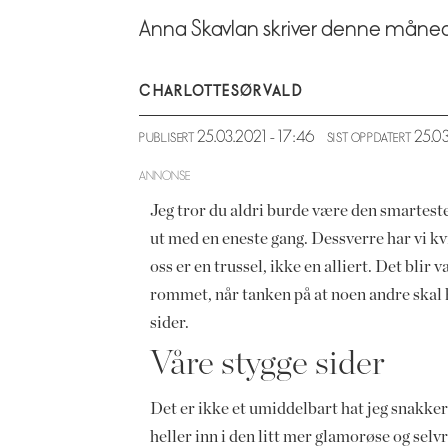
Anna Skavlan skriver denne månede
CHARLOTTE
SØRVALD
25.03.2021 - 17:46
25.0
PUBLISERT
SIST OPPDATERT
ANNONSE
Jeg tror du aldri burde være den smartes
ut med en eneste gang. Dessverre har vi k
oss er en trussel, ikke en alliert. Det bli
rommet, når tanken på at noen andre skal h
sider.
Våre stygge sider
Det er ikke et umiddelbart hat jeg snakker 
heller inn i den litt mer glamorøse og sel