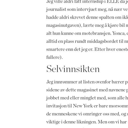
Jeg ville aldri fått internship i ELLE da 
journalist som intervjuet meg, nå nær ven
hadde aldri skrevet denne spalten om ikk
magasinutgaven), lærte meg å kjøre bil
alt hun kunne om motebransjen. Yonca, 
alltid en plass rundt middagsbordet til m
smartere enn det jeg er. Etter hver enest
fullere).
Selvinnsikten
Jeg innrømmer at listen ovenfor bærer pr
sidene av dette magasinet med navnene på
jobbet med eller minglet med, som alle 
invitasjon til New York er bare morsomme
de menneskene vi omringer oss med, og so
viktige i denne likningen. Men om vi har 