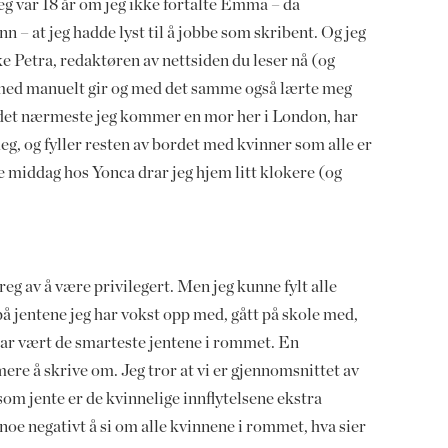
jeg var 18 år om jeg ikke fortalte Emma – da
n – at jeg hadde lyst til å jobbe som skribent. Og jeg
e Petra, redaktøren av nettsiden du leser nå (og
 med manuelt gir og med det samme også lærte meg
det nærmeste jeg kommer en mor her i London, har
eg, og fyller resten av bordet med kvinner som alle er
e middag hos Yonca drar jeg hjem litt klokere (og
eg av å være privilegert. Men jeg kunne fylt alle
 jentene jeg har vokst opp med, gått på skole med,
har vært de smarteste jentene i rommet. En
re å skrive om. Jeg tror at vi er gjennomsnittet av
m jente er de kvinnelige innflytelsene ekstra
noe negativt å si om alle kvinnene i rommet, hva sier