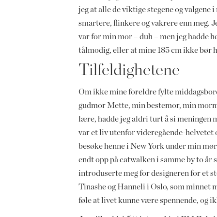
jeg at alle de viktige stegene og valgene
smartere, flinkere og vakrere enn meg. 
var for min mor – duh – men jeg hadde hel
tålmodig, eller at mine 185 cm ikke bør 
Tilfeldighetene
Om ikke mine foreldre fylte middagsbor
gudmor Mette, min bestemor, min mormor
lære, hadde jeg aldri turt å si meningen 
var et liv utenfor videregående-helvetet
besøke henne i New York under min mørke
endt opp på catwalken i samme by to år 
introduserte meg for designeren for et s
Tinashe og Hanneli i Oslo, som minnet meg
føle at livet kunne være spennende, og i