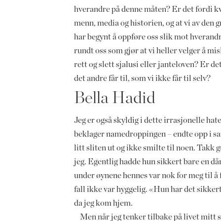
hverandre på denne måten? Er det fordi kv
menn, media og historien, og at vi av den 
har begynt å oppføre oss slik mot hverandr
rundt oss som gjør at vi heller velger å mi
rett og slett sjalusi eller janteloven? Er det
det andre får til, som vi ikke får til selv?
Bella Hadid
Jeg er også skyldig i dette irrasjonelle hat
beklager namedroppingen – endte opp i sa
litt sliten ut og ikke smilte til noen. Takk
jeg. Egentlig hadde hun sikkert bare en dår
under øynene hennes var nok for meg til å fa
fall ikke var hyggelig. «Hun har det sikker
da jeg kom hjem.
Men når jeg tenker tilbake på livet mitt s