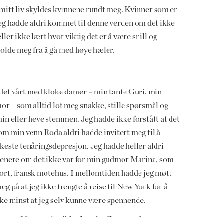
 i mitt liv skyldes kvinnene rundt meg. Kvinner som er
Jeg hadde aldri kommet til denne verden om det ikke
ler ikke lært hvor viktig det er å være snill og
holde meg fra å gå med høye hæler.
det vårt med kloke damer – min tante Guri, min
 – som alltid lot meg snakke, stille spørsmål og
min eller heve stemmen. Jeg hadde ikke forstått at det
 om min venn Roda aldri hadde invitert meg til å
ste tenåringsdepresjon. Jeg hadde heller aldri
senere om det ikke var for min gudmor Marina, som
tort, fransk motehus. I mellomtiden hadde jeg møtt
 på at jeg ikke trengte å reise til New York for å
kke minst at jeg selv kunne være spennende.