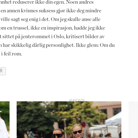
ønnhet reduserer ikke din egen. Noen andres
Og en annen kvinnes suksess gjør ikke deg mindre
ille sagt seg enig i det. Om jeg skulle anse alle
m en trussel, ikke en inspirasjon, hadde jeg ikke
t sittet på jenterommet i Oslo, kritisert bilder av
un har skikkelig dårlig personlighet. Ikke glem: Om du
i feil rom.
ER