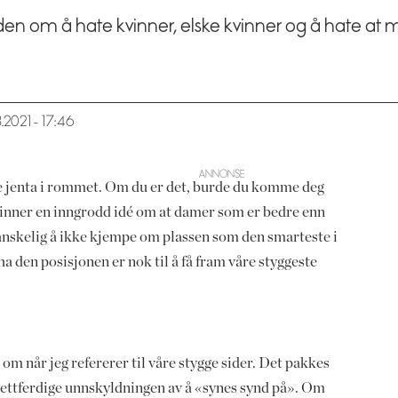
n om å hate kvinner, elske kvinner og å hate at ma
3.2021 - 17:46
te jenta i rommet. Om du er det, burde du komme deg
vinner en inngrodd idé om at damer som er bedre enn
r vanskelig å ikke kjempe om plassen som den smarteste i
a den posisjonen er nok til å få fram våre styggeste
om når jeg refererer til våre stygge sider. Det pakkes
vrettferdige unnskyldningen av å «synes synd på». Om