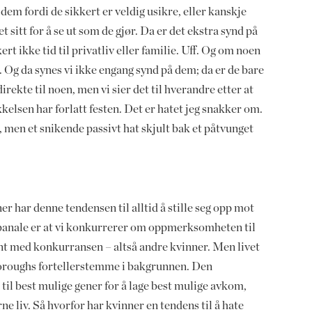
 dem fordi de sikkert er veldig usikre, eller kanskje
 sitt for å se ut som de gjør. Da er det ekstra synd på
rt ikke tid til privatliv eller familie. Uff. Og om noen
. Og da synes vi ikke engang synd på dem; da er de bare
direkte til noen, men vi sier det til hverandre etter at
elsen har forlatt festen. Det er hatet jeg snakker om.
 men et snikende passivt hat skjult bak et påtvunget
r har denne tendensen til alltid å stille seg opp mot
banale er at vi konkurrerer om oppmerksomheten til
t med konkurransen – altså andre kvinner. Men livet
oroughs fortellerstemme i bakgrunnen. Den
 til best mulige gener for å lage best mulige avkom,
e liv. Så hvorfor har kvinner en tendens til å hate