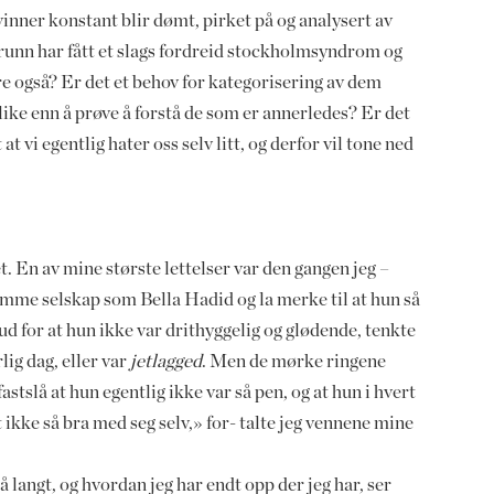
inner konstant blir dømt, pirket på og analysert av
grunn har fått et slags fordreid stockholmsyndrom og
e også? Er det et behov for kategorisering av dem
slike enn å prøve å forstå de som er annerledes? Er det
 at vi egentlig hater oss selv litt, og derfor vil tone ned
et. En av mine største lettelser var den gangen jeg –
mme selskap som Bella Hadid og la merke til at hun så
 gud for at hun ikke var drithyggelig og glødende, tenkte
lig dag, eller var
jetlagged
. Men de mørke ringene
stslå at hun egentlig ikke var så pen, og at hun i hvert
t ikke så bra med seg selv,» for- talte jeg vennene mine
å langt, og hvordan jeg har endt opp der jeg har, ser