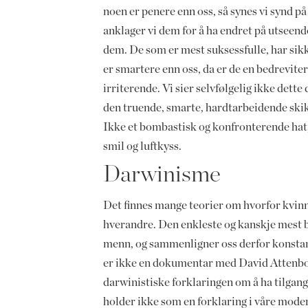
noen er penere enn oss, så synes vi synd på
anklager vi dem for å ha endret på utseendet
dem. De som er mest suksessfulle, har sikke
er smartere enn oss, da er de en bedreviter
irriterende. Vi sier selvfølgelig ikke dette 
den truende, smarte, hardtarbeidende skikk
Ikke et bombastisk og konfronterende hat,
smil og luftkyss.
Darwinisme
Det finnes mange teorier om hvorfor kvinne
hverandre. Den enkleste og kanskje mest 
menn, og sammenligner oss derfor konstan
er ikke en dokumentar med David Attenb
darwinistiske forklaringen om å ha tilgang
holder ikke som en forklaring i våre modern