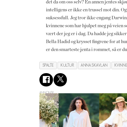
det da om oss selv? En annen jentes skj
intelligens er ikke en trussel mot din. 
suksessfull. Jeg tror ikke engang Darwin v
kvinnene som har hjulpet meg på veien so
vært der jeg er i dag. Da hadde jeg sikker
Bella Hadid og krysset fingrene for at h
er den smarteste jenta i rommet, så er du 
SPALTE
KULTUR
ANNA SKAVLAN
KVINN
ANNONSE